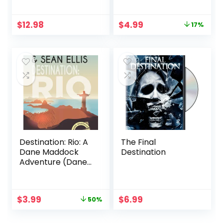
Original
Current
$
12.98
$
4.99
17%
price
price
was:
is:
$5.99.
$4.99.
Destination: Rio: A
The Final
Dane Maddock
Destination
Adventure (Dane
Maddock
Destination
Adventure Book 1)
Original
Current
$
3.99
$
6.99
50%
price
price
was:
is: