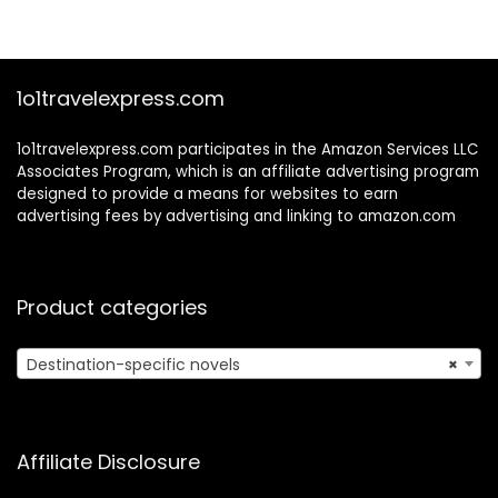
$7.99.
$3.99.
1o1travelexpress.com
1o1travelexpress.com participates in the Amazon Services LLC
Associates Program, which is an affiliate advertising program
designed to provide a means for websites to earn
advertising fees by advertising and linking to amazon.com
Product categories
Destination-specific novels
×
Affiliate Disclosure