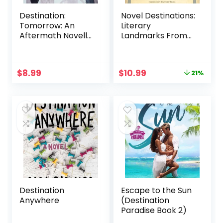
Destination:
Novel Destinations:
Tomorrow: An
Literary
Aftermath Novella,
Landmarks From
Book 1 of 2 in
Jane Austen’s
DESTINATION
Bath to Ernest
Hemingway’s Key
Original
Current
$
8.99
$
10.99
21%
West
price
price
was:
is:
$13.95.
$10.99.
Destination
Escape to the Sun
Anywhere
(Destination
Paradise Book 2)