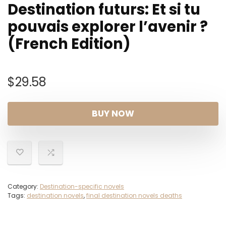
Destination futurs: Et si tu
pouvais explorer l’avenir ?
(French Edition)
$
29.58
BUY NOW
Category:
Destination-specific novels
Tags:
destination novels
,
final destination novels deaths